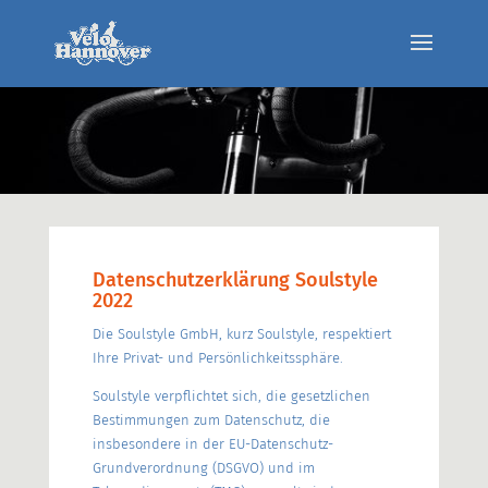
Datenschutzerklärung Soulstyle
2022
Die Soulstyle GmbH, kurz Soulstyle, respektiert
Ihre Privat- und Persönlichkeitssphäre.
Soulstyle verpflichtet sich, die gesetzlichen
Bestimmungen zum Datenschutz, die
insbesondere in der EU-Datenschutz-
Grundverordnung (DSGVO) und im