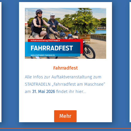
Fahrradfest
Alle Infos zur Auftaktveranstaltung zum
STADTRADELN „Fahrradfest am Maschsee“
am
31. Mai 2026
findet ihr hier…
Mehr