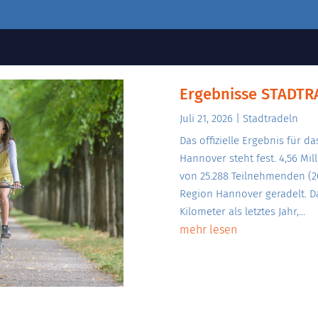
Ergebnisse STADTR
Juli 21, 2026
|
Stadtradeln
Das offizielle Ergebnis für 
Hannover steht fest. 4,56 Mil
von 25.288 Teilnehmenden (202
Region Hannover geradelt. 
Kilometer als letztes Jahr,...
mehr lesen