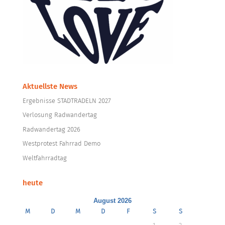
Aktuellste News
Ergebnisse STADTRADELN 2027
Verlosung Radwandertag
Radwandertag 2026
Westprotest Fahrrad Demo
Weltfahrradtag
heute
August 2026
M
D
M
D
F
S
S