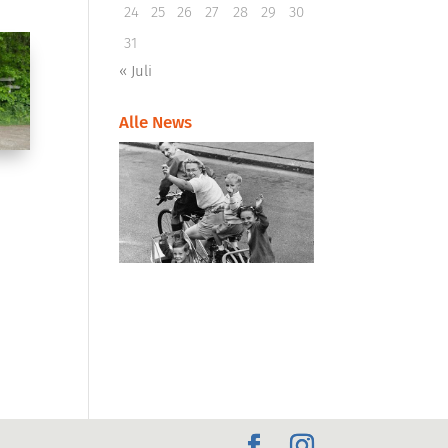
24
25
26
27
28
29
30
31
« Juli
Alle News