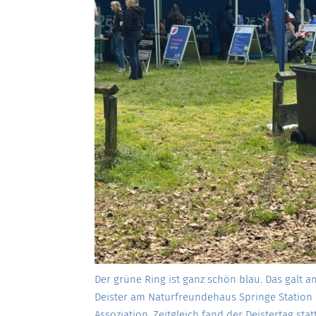
Der grüne Ring ist ganz schön blau. Das galt 
Deister am Naturfreundehaus Springe Station m
Assoziation. Zeitgleich fand der Deistertag stat