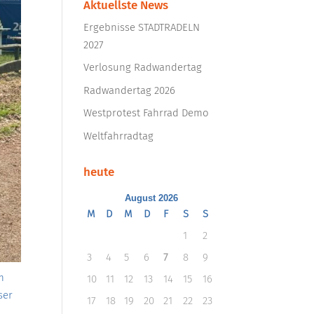
Aktuellste News
Ergebnisse STADTRADELN
2027
Verlosung Radwandertag
Radwandertag 2026
Westprotest Fahrrad Demo
Weltfahrradtag
heute
August 2026
M
D
M
D
F
S
S
1
2
3
4
5
6
7
8
9
m
10
11
12
13
14
15
16
ser
17
18
19
20
21
22
23