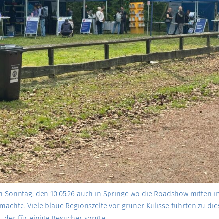
am Sonntag, den 10.05.26 auch in Springe wo die Roadshow mitten i
achte. Viele blaue Regionszelte vor grüner Kulisse führten zu die
t, der für einige Besucher sorgte.