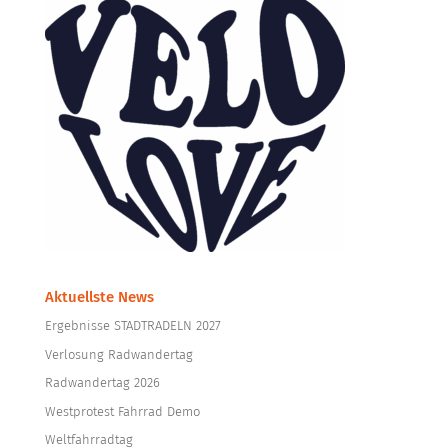
Aktuellste News
Ergebnisse STADTRADELN 2027
Verlosung Radwandertag
Radwandertag 2026
Westprotest Fahrrad Demo
Weltfahrradtag