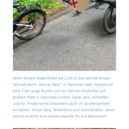
Unter diesem Motto findet am 21.09.25 die nächste Kinder
Fahrrad Demo „Kidical Mass“ in Hannover statt. Geplant ist
eine 5 km lange Runde und ein kleines Kinderfest auf
großem Platz in Hannover Linden. Dabei sein, mithelfen
und für Kinderrechte besonders auch im Straßenverkehr
einstehen. Vision Zero, Tempolimit und Schulstraßen. Wann
kommt endlich eine Verkehrswende für die Menschen?