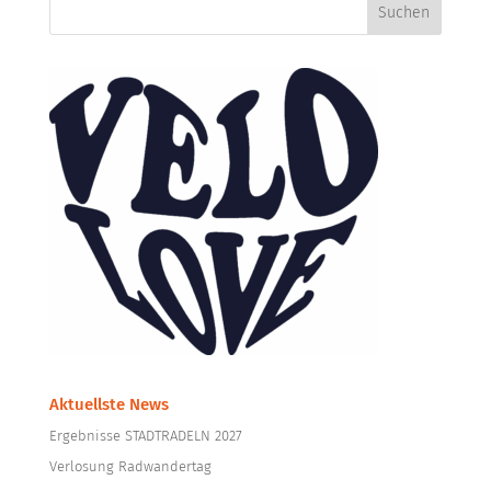
Aktuellste News
Ergebnisse STADTRADELN 2027
Verlosung Radwandertag