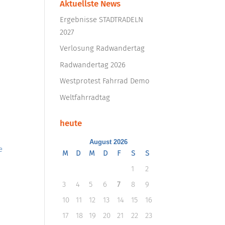
Aktuellste News
Ergebnisse STADTRADELN
2027
Verlosung Radwandertag
Radwandertag 2026
Westprotest Fahrrad Demo
Weltfahrradtag
heute
August 2026
e
M
D
M
D
F
S
S
1
2
3
4
5
6
7
8
9
10
11
12
13
14
15
16
17
18
19
20
21
22
23