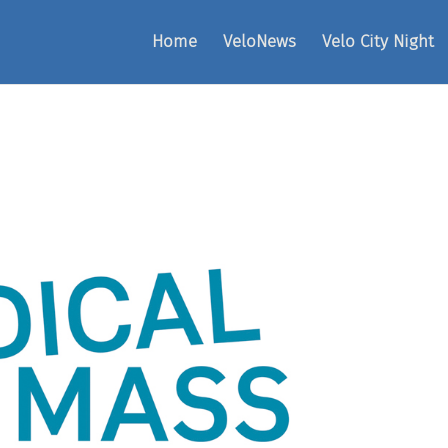
Home
VeloNews
Velo City Night