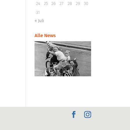
24
25
26
27
28
29
30
31
« Juli
Alle News