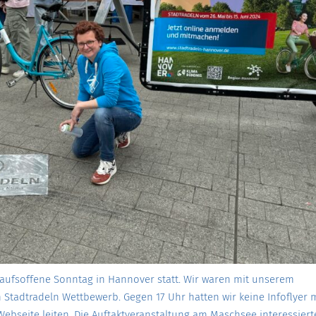
kaufsoffene Sonntag in Hannover statt. Wir waren mit unserem
Stadtradeln Wettbewerb. Gegen 17 Uhr hatten wir keine Infoflyer
bseite leiten. Die Auftaktveranstaltung am Maschsee interessiert