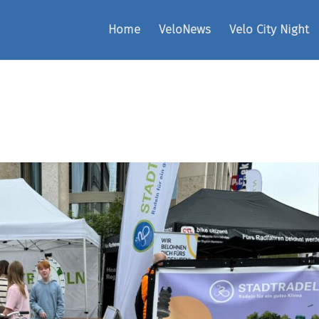
Home
VeloNews
Velo City Night