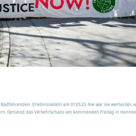
e Radfahrenden. Erlebnisradeln am 01.03.23. Nie war sie wertvoller, 
dern. Geniesst das Verkehrschaos am kommenden Freitag in Hannov