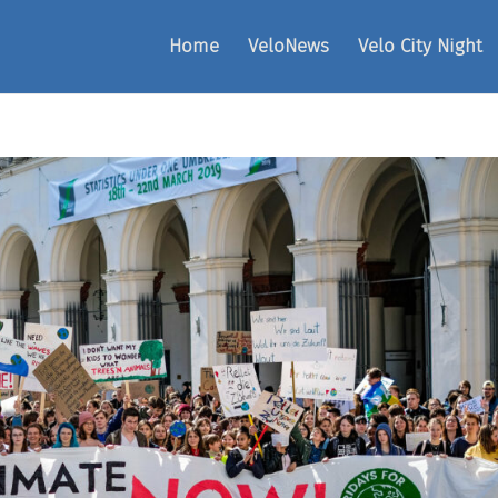
Home
VeloNews
Velo City Night