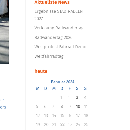
Aktuellste News
Ergebnisse STADTRADELN
2027
Verlosung Radwandertag
Radwandertag 2026
Westprotest Fahrrad Demo
Weltfahrradtag
heute
Februar 2024
M
D
M
D
F
S
S
1
2
3
4
wie
5
6
7
8
9
10
11
ers
12
13
14
15
16
17
18
19
20
21
22
23
24
25