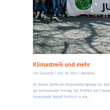
Klimastreik und mehr
von
Soulstyle
|
Feb. 28, 2024
|
Aktuelles
An dieser Stelle ein Veranstaltungstipp für all
am kommenden Freitag. Die Freiheit auf 2 Rä
Innenstadt. Radelt fröhlich in die...