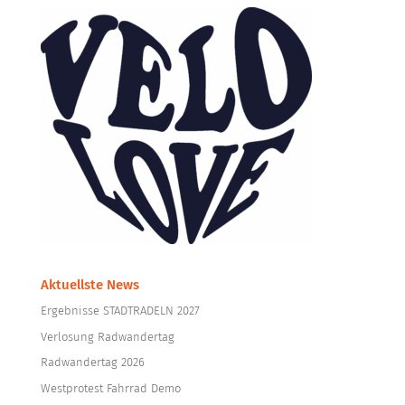
Aktuellste News
Ergebnisse STADTRADELN 2027
Verlosung Radwandertag
Radwandertag 2026
Westprotest Fahrrad Demo