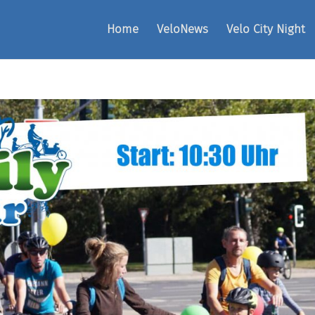
Home
VeloNews
Velo City Night