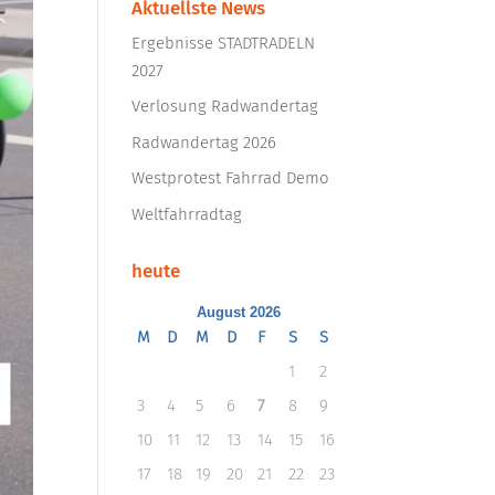
Aktuellste News
Ergebnisse STADTRADELN
2027
Verlosung Radwandertag
Radwandertag 2026
Westprotest Fahrrad Demo
Weltfahrradtag
heute
August 2026
M
D
M
D
F
S
S
1
2
3
4
5
6
7
8
9
10
11
12
13
14
15
16
17
18
19
20
21
22
23