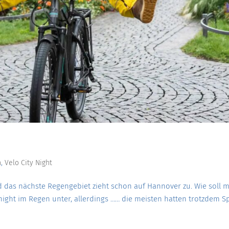
i
n
,
Velo City Night
 das nächste Regengebiet zieht schon auf Hannover zu. Wie soll 
night im Regen unter, allerdings …… die meisten hatten trotzdem S