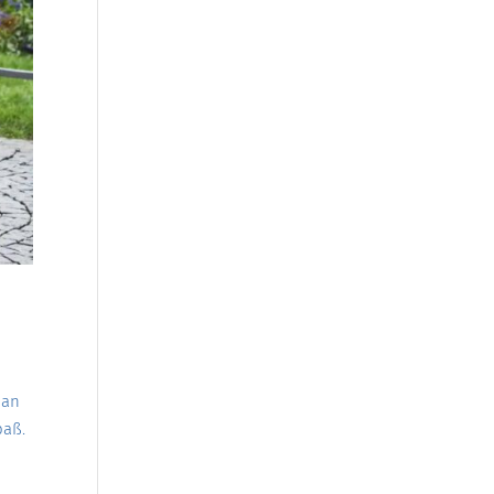
man
paß.