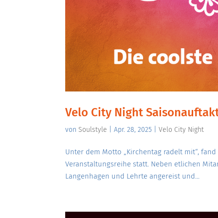
Velo City Night Saisonauftak
von
Soulstyle
|
Apr. 28, 2025
|
Velo City Night
Unter dem Motto „Kirchentag radelt mit“, fand 
Veranstaltungsreihe statt. Neben etlichen Mi
Langenhagen und Lehrte angereist und...