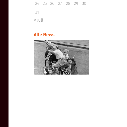
24
25
26
27
28
29
30
31
« Juli
Alle News