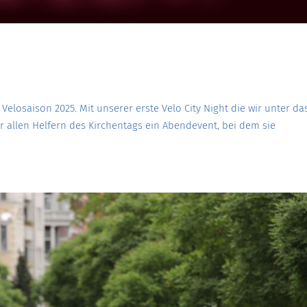
e Velosaison 2025. Mit unserer erste Velo City Night die wir unter da
wir allen Helfern des Kirchentags ein Abendevent, bei dem sie