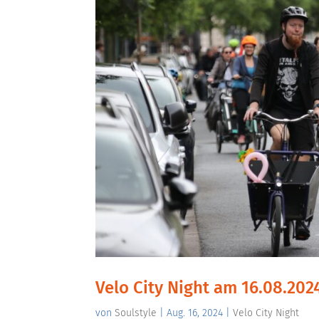
Velo City Night am 16.08.202
von
Soulstyle
|
Aug. 16, 2024
|
Velo City Night