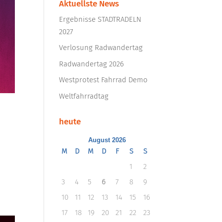
Aktuellste News
Ergebnisse STADTRADELN
2027
Verlosung Radwandertag
Radwandertag 2026
Westprotest Fahrrad Demo
Weltfahrradtag
heute
August 2026
M
D
M
D
F
S
S
1
2
3
4
5
6
7
8
9
10
11
12
13
14
15
16
17
18
19
20
21
22
23